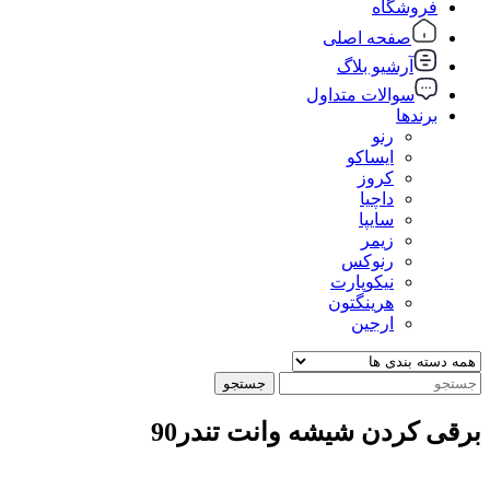
فروشگاه
صفحه اصلی
آرشیو بلاگ
سوالات متداول
برندها
رنو
ایساکو
کروز
داچیا
سایپا
زیمر
رنوکس
نیکوپارت
هرینگتون
ارجین
جستجو
برقی کردن شیشه وانت تندر90