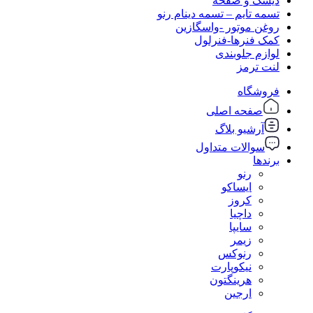
دیسک و صفحه
تسمه تایم – تسمه دینام رنو
روغن موتور -واسگازین
کمک فنرها-فنرلول
لوازم جلوبندی
لنت ترمز
فروشگاه
صفحه اصلی
آرشیو بلاگ
سوالات متداول
برندها
رنو
ایساکو
کروز
داچیا
سایپا
زیمر
رنوکس
نیکوپارت
هرینگتون
ارجین