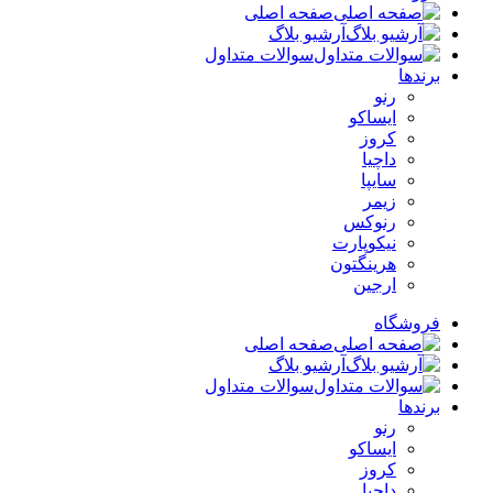
صفحه اصلی
آرشیو بلاگ
سوالات متداول
برندها
رنو
ایساکو
کروز
داچیا
سایپا
زیمر
رنوکس
نیکوپارت
هرینگتون
ارجین
فروشگاه
صفحه اصلی
آرشیو بلاگ
سوالات متداول
برندها
رنو
ایساکو
کروز
داچیا