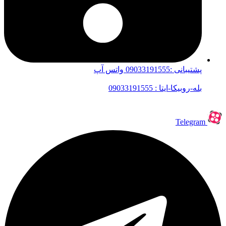
پشتیبانی :09033191555 واتس آپ
بله-روبیکا-ایتا : 09033191555
Telegram