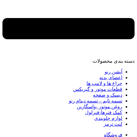
دسته‌ بندی محصولات
آپشن رنو
اعضای بدنه
چراغ ها و لامپ ها
قطعات موتور و گیربکس
دیسک و صفحه
تسمه تایم – تسمه دینام رنو
روغن موتور -واسگازین
کمک فنرها-فنرلول
لوازم جلوبندی
لنت ترمز
فروشگاه