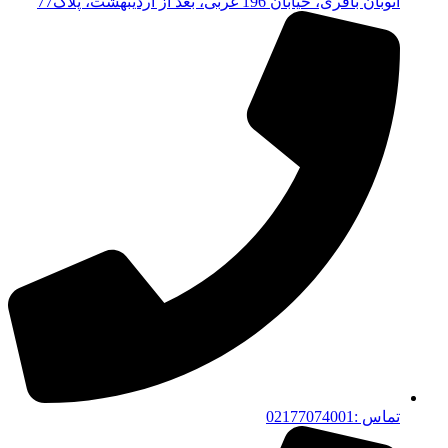
اتوبان باقری، خیابان 196 غربی، بعد از اردیبهشت، پلاک77
تماس :02177074001