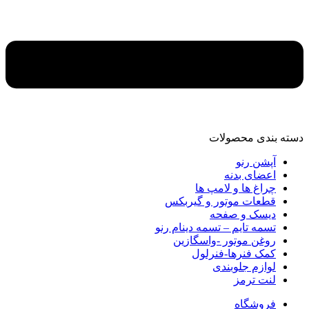
دسته‌ بندی محصولات
آپشن رنو
اعضای بدنه
چراغ ها و لامپ ها
قطعات موتور و گیربکس
دیسک و صفحه
تسمه تایم – تسمه دینام رنو
روغن موتور -واسگازین
کمک فنرها-فنرلول
لوازم جلوبندی
لنت ترمز
فروشگاه