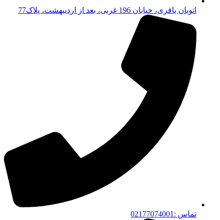
اتوبان باقری، خیابان 196 غربی، بعد از اردیبهشت، پلاک77
تماس :02177074001