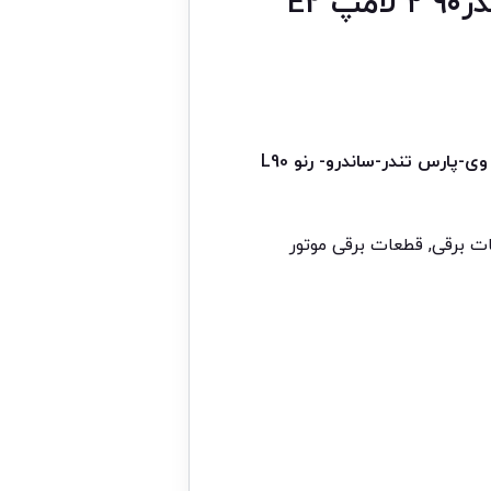
 E2
پارس تندر-ساندرو- رنو L90
ت برقی
,
قطعات برقی موتور