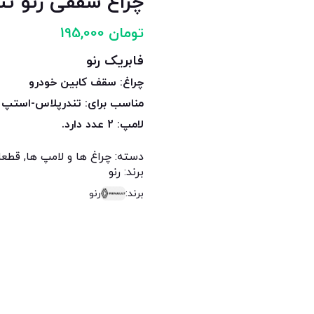
چراغ سقفی رنو تندر۹۰ ۲ لامپ
تومان
195,000
فابریک رنو
چراغ: سقف کابین خودرو
مناسب برای: تندرپلاس-استپ وی-
لامپ: 2 عدد دارد.
دسته:
چراغ ها و لامپ ها
,
قطعا
برند:
رنو
برند:
رنو