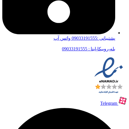
پشتیبانی :09033191555 واتس آپ
بله-روبیکا-ایتا : 09033191555
Telegram