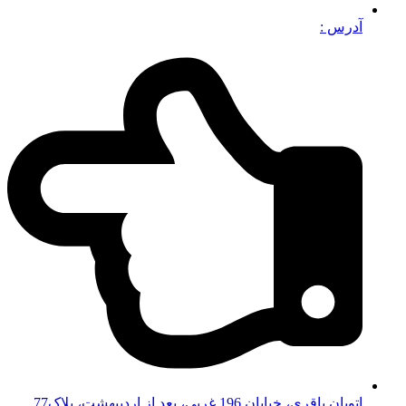
آدرس :
اتوبان باقری، خیابان 196 غربی، بعد از اردیبهشت، پلاک77