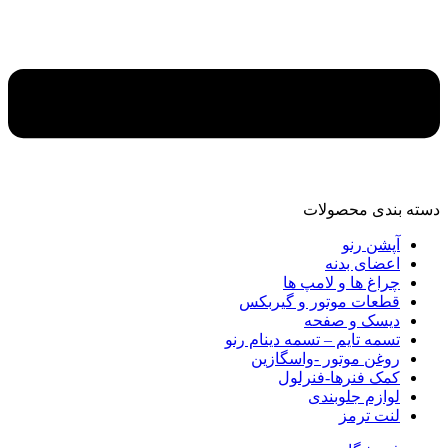
دسته‌ بندی محصولات
آپشن رنو
اعضای بدنه
چراغ ها و لامپ ها
قطعات موتور و گیربکس
دیسک و صفحه
تسمه تایم – تسمه دینام رنو
روغن موتور -واسگازین
کمک فنرها-فنرلول
لوازم جلوبندی
لنت ترمز