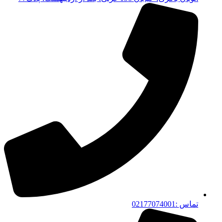
تماس :02177074001