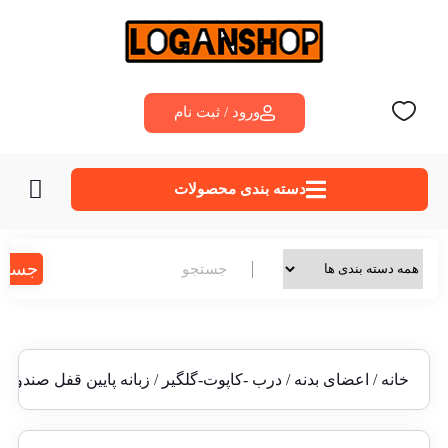
ورود / ثبت نام
دسته‌ بندی محصولات
جستج
خانه
/
اعضای بدنه
/
درب -کاپوت-گلگیر
/ زبانه پایین قفل صندوق ع