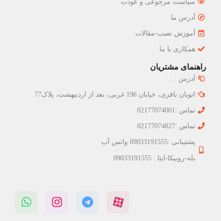
سیاست مرجوعی و عودت
آدرس ما
آموزش نصب-مقالات
همکاری با ما
راهنمای مشتریان
آدرس :
اتوبان باقری، خیابان 196 غربی، بعد از اردیبهشت، پلاک77
تماس :02177074001
تماس :02177074827
پشتیبانی :09033191555 واتس آپ
بله-روبیکا-ایتا : 09033191555