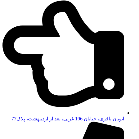
اتوبان باقری، خیابان 196 غربی، بعد از اردیبهشت، پلاک77