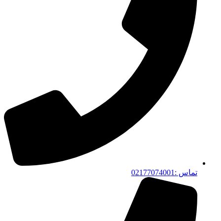
تماس :02177074001