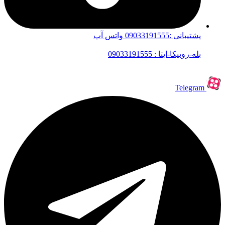
پشتیبانی :09033191555 واتس آپ
بله-روبیکا-ایتا : 09033191555
Telegram