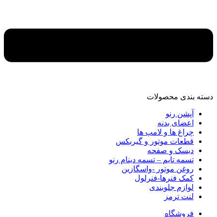
دسته‌ بندی محصولات
آپشن رنو
اعضای بدنه
چراغ ها و لامپ ها
قطعات موتور و گیربکس
دیسک و صفحه
تسمه تایم – تسمه دینام رنو
روغن موتور -واسگازین
کمک فنرها-فنرلول
لوازم جلوبندی
لنت ترمز
فروشگاه