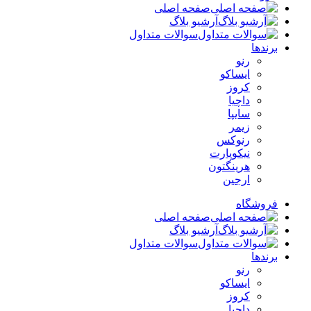
صفحه اصلی
آرشیو بلاگ
سوالات متداول
برندها
رنو
ایساکو
کروز
داچیا
سایپا
زیمر
رنوکس
نیکوپارت
هرینگتون
ارجین
فروشگاه
صفحه اصلی
آرشیو بلاگ
سوالات متداول
برندها
رنو
ایساکو
کروز
داچیا