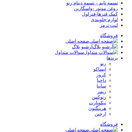
تسمه تایم – تسمه دینام رنو
روغن موتور -واسگازین
کمک فنرها-فنرلول
لوازم جلوبندی
لنت ترمز
فروشگاه
صفحه اصلی
آرشیو بلاگ
سوالات متداول
برندها
رنو
ایساکو
کروز
داچیا
سایپا
زیمر
رنوکس
نیکوپارت
هرینگتون
ارجین
فروشگاه
صفحه اصلی