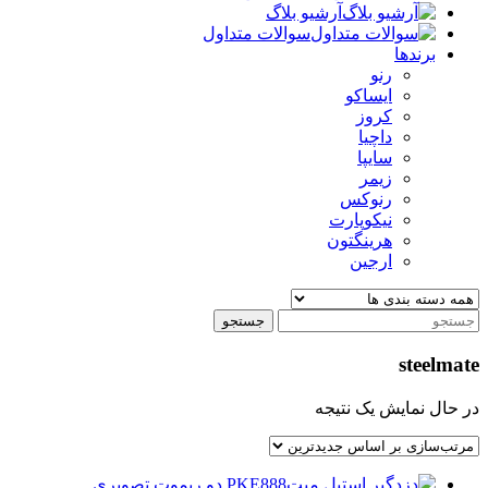
آرشیو بلاگ
سوالات متداول
برندها
رنو
ایساکو
کروز
داچیا
سایپا
زیمر
رنوکس
نیکوپارت
هرینگتون
ارجین
جستجو
steelmate
در حال نمایش یک نتیجه