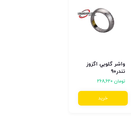
واشر گلويي اگزوز
تندر۹۰
تومان
268,620
خرید