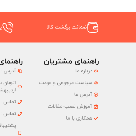
ضمانت برگشت کالا
پش
راهنمای مشتریان
راهنمای
درباره ما
آدرس :
سیاست مرجوعی و عودت
اردیبهشت
آدرس ما
تماس :02177074001
آموزش نصب-مقالات
تماس :02177074827
همکاری با ما
پشتیبانی :09033191555