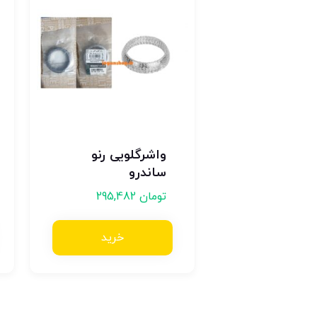
واشرگلویی رنو
ساندرو
تومان
295,482
خرید