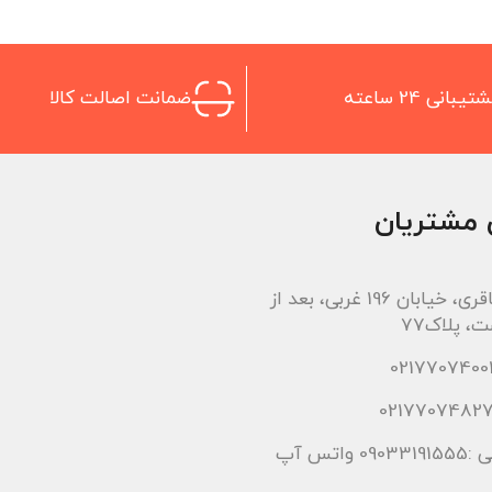
تیبانی 24 ساعته
ضمانت اصالت کالا
 مشتریان
اتوبان باقری، خیابان 196 غربی، بعد از
، پلاک77
 واتس آپ