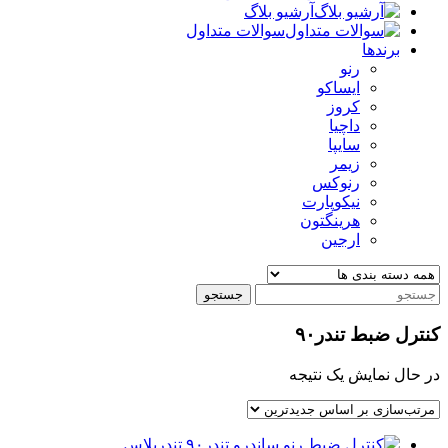
آرشیو بلاگ
سوالات متداول
برندها
رنو
ایساکو
کروز
داچیا
سایپا
زیمر
رنوکس
نیکوپارت
هرینگتون
ارجین
جستجو
کنترل ضبط تندر۹۰
در حال نمایش یک نتیجه