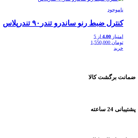
ناموجود
کنترل ضبط رنو ساندرو تندر۹۰ تندرپلاس
امتیاز
4.00
از 5
تومان
1,550,000
خرید
ضمانت برگشت کالا
پشتیبانی 24 ساعته