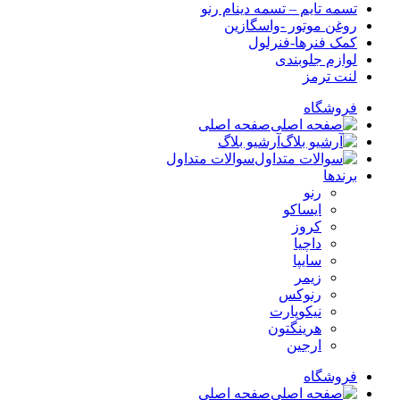
تسمه تایم – تسمه دینام رنو
روغن موتور -واسگازین
کمک فنرها-فنرلول
لوازم جلوبندی
لنت ترمز
فروشگاه
صفحه اصلی
آرشیو بلاگ
سوالات متداول
برندها
رنو
ایساکو
کروز
داچیا
سایپا
زیمر
رنوکس
نیکوپارت
هرینگتون
ارجین
فروشگاه
صفحه اصلی