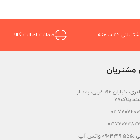
تیبانی 24 ساعته
ضمانت اصالت کالا
 مشتریان
اتوبان باقری، خیابان 196 غربی، بعد از
، پلاک77
 واتس آپ