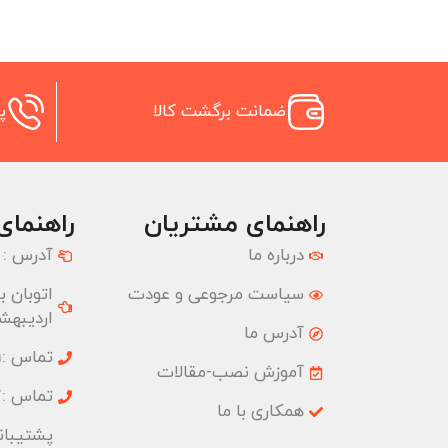
ضمانت برگشت کالا
پش
راهنمای مشتریان
راهنمای
درباره ما
آدرس :
سیاست مرجوعی و عودت
اردیبهشت
آدرس ما
تماس :02177074001
آموزش نصب-مقالات
تماس :02177074827
همکاری با ما
پشتیبانی :09033191555