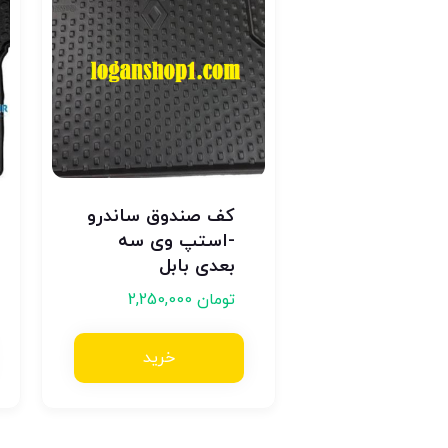
کف صندوق ساندرو
-استپ وی سه
بعدی بابل
تومان
2,250,000
خرید