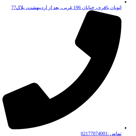
اتوبان باقری، خیابان 196 غربی، بعد از اردیبهشت، پلاک77
تماس :02177074001