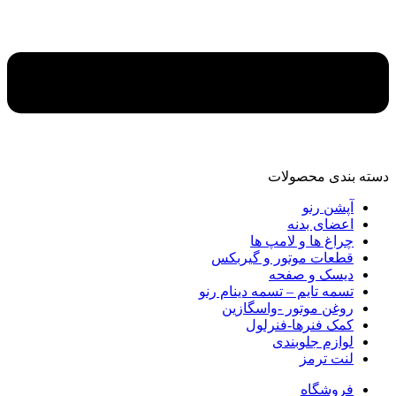
دسته‌ بندی محصولات
آپشن رنو
اعضای بدنه
چراغ ها و لامپ ها
قطعات موتور و گیربکس
دیسک و صفحه
تسمه تایم – تسمه دینام رنو
روغن موتور -واسگازین
کمک فنرها-فنرلول
لوازم جلوبندی
لنت ترمز
فروشگاه