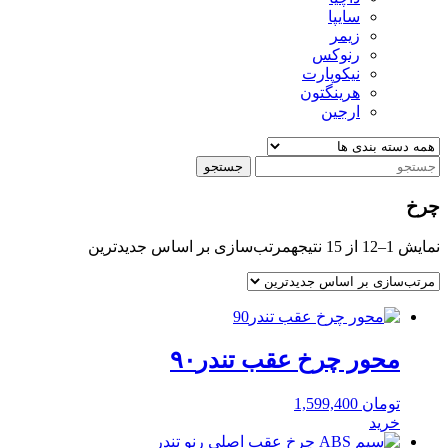
سایپا
زیمر
رنوکس
نیکوپارت
هرینگتون
ارجین
جستجو
چرخ
نمایش 1–12 از 15 نتیجه
مرتب‌سازی بر اساس جدیدترین
محور چرخ عقب تندر۹۰
تومان
1,599,400
خرید