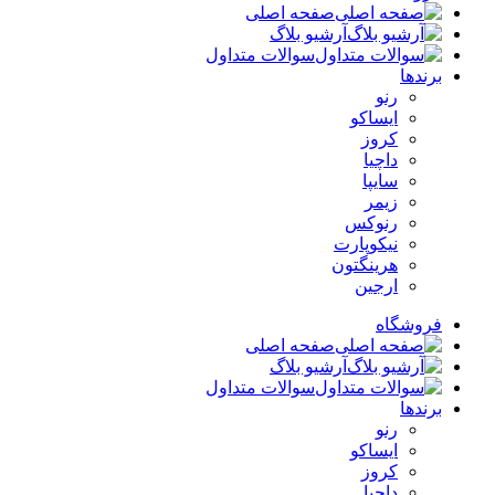
صفحه اصلی
آرشیو بلاگ
سوالات متداول
برندها
رنو
ایساکو
کروز
داچیا
سایپا
زیمر
رنوکس
نیکوپارت
هرینگتون
ارجین
فروشگاه
صفحه اصلی
آرشیو بلاگ
سوالات متداول
برندها
رنو
ایساکو
کروز
داچیا