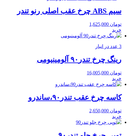
سیم ABS چرخ عقب اصلی رنو تندر
تومان
1,625,000
خرید
3 عدد در انبار
رینگ چرخ تندر۹۰ آلومینیومی
تومان
16,005,000
خرید
کاسه چرخ عقب تندر۹۰،ساندرو
تومان
2,650,000
خرید
توپی چرخ جلو تندر۹۰