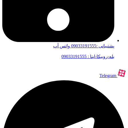
پشتیبانی :09033191555 واتس آپ
بله-روبیکا-ایتا : 09033191555
Telegram