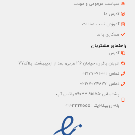
سیاست مرجوعی و عودت
آدرس ما
آموزش نصب-مقالات
همکاری با ما
راهنمای مشتریان
آدرس :
اتوبان باقری، خیابان 196 غربی، بعد از اردیبهشت، پلاک77
تماس :02177074001
تماس :02177074827
پشتیبانی :09033191555 واتس آپ
بله-روبیکا-ایتا : 09033191555