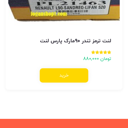
لنت ترمز تندر ۹۰مارک پارس لنت
تومان
880,000
امتیاز
4.00
از 5
خرید