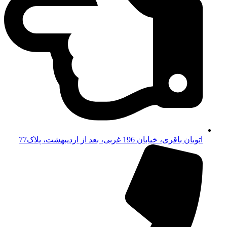
اتوبان باقری، خیابان 196 غربی، بعد از اردیبهشت، پلاک77