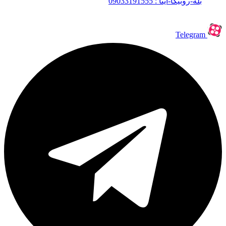
بله-روبیکا-ایتا : 09033191555
Telegram