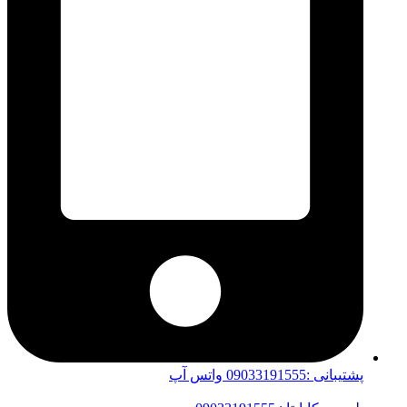
پشتیبانی :09033191555 واتس آپ