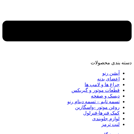
دسته‌ بندی محصولات
آپشن رنو
اعضای بدنه
چراغ ها و لامپ ها
قطعات موتور و گیربکس
دیسک و صفحه
تسمه تایم – تسمه دینام رنو
روغن موتور -واسگازین
کمک فنرها-فنرلول
لوازم جلوبندی
لنت ترمز