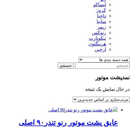
ایساکو
کروز
داچیا
سایپا
زیمر
رنوکس
نیکوپارت
هرینگتون
ارجین
جستجو
نمدپشت موتور
در حال نمایش یک نتیجه
عایق پشت موتور رنو تندر۹۰ اصلی