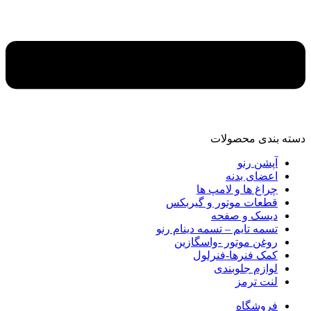
دسته‌ بندی محصولات
آپشن رنو
اعضای بدنه
چراغ ها و لامپ ها
قطعات موتور و گیربکس
دیسک و صفحه
تسمه تایم – تسمه دینام رنو
روغن موتور -واسگازین
کمک فنرها-فنرلول
لوازم جلوبندی
لنت ترمز
فروشگاه