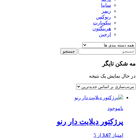
سایپا
زیمر
رنوکس
نیکوپارت
هرینگتون
ارجین
جستجو
مه شکن تایگر
در حال نمایش یک نتیجه
ناموجود
پرژکتور دیلایت دار رنو
امتیاز
3.67
از 5