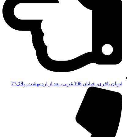
اتوبان باقری، خیابان 196 غربی، بعد از اردیبهشت، پلاک77