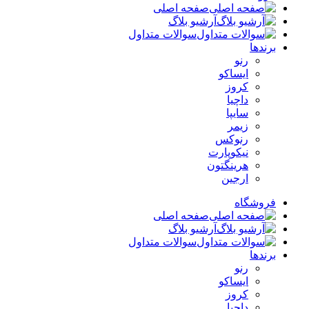
صفحه اصلی
آرشیو بلاگ
سوالات متداول
برندها
رنو
ایساکو
کروز
داچیا
سایپا
زیمر
رنوکس
نیکوپارت
هرینگتون
ارجین
فروشگاه
صفحه اصلی
آرشیو بلاگ
سوالات متداول
برندها
رنو
ایساکو
کروز
داچیا