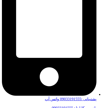
پشتیبانی :09033191555 واتس آپ
بله-روبیکا-ایتا : 09033191555