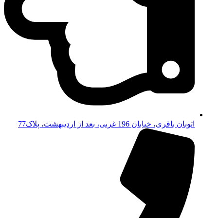
اتوبان باقری، خیابان 196 غربی، بعد از اردیبهشت، پلاک77