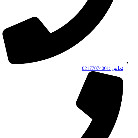
تماس :02177074001