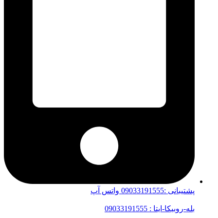
پشتیبانی :09033191555 واتس آپ
بله-روبیکا-ایتا : 09033191555