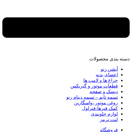
دسته‌ بندی محصولات
آپشن رنو
اعضای بدنه
چراغ ها و لامپ ها
قطعات موتور و گیربکس
دیسک و صفحه
تسمه تایم – تسمه دینام رنو
روغن موتور -واسگازین
کمک فنرها-فنرلول
لوازم جلوبندی
لنت ترمز
فروشگاه