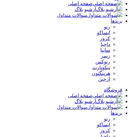
صفحه اصلی
آرشیو بلاگ
سوالات متداول
برندها
رنو
ایساکو
کروز
داچیا
سایپا
زیمر
رنوکس
نیکوپارت
هرینگتون
ارجین
فروشگاه
صفحه اصلی
آرشیو بلاگ
سوالات متداول
برندها
رنو
ایساکو
کروز
داچیا