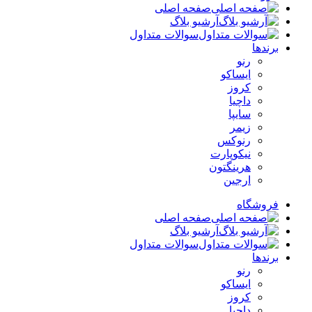
صفحه اصلی
آرشیو بلاگ
سوالات متداول
برندها
رنو
ایساکو
کروز
داچیا
سایپا
زیمر
رنوکس
نیکوپارت
هرینگتون
ارجین
فروشگاه
صفحه اصلی
آرشیو بلاگ
سوالات متداول
برندها
رنو
ایساکو
کروز
داچیا