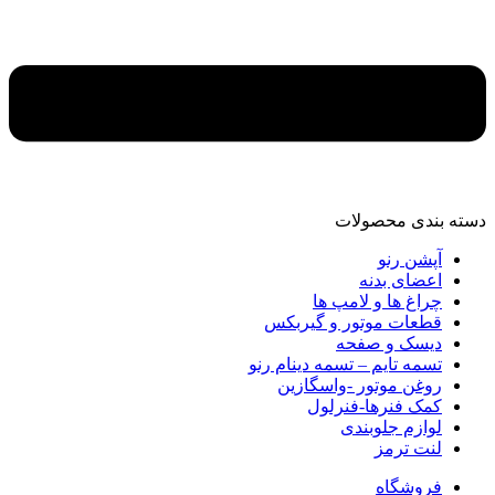
دسته‌ بندی محصولات
آپشن رنو
اعضای بدنه
چراغ ها و لامپ ها
قطعات موتور و گیربکس
دیسک و صفحه
تسمه تایم – تسمه دینام رنو
روغن موتور -واسگازین
کمک فنرها-فنرلول
لوازم جلوبندی
لنت ترمز
فروشگاه