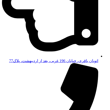
اتوبان باقری، خیابان 196 غربی، بعد از اردیبهشت، پلاک77