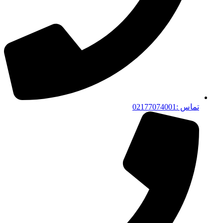
تماس :02177074001