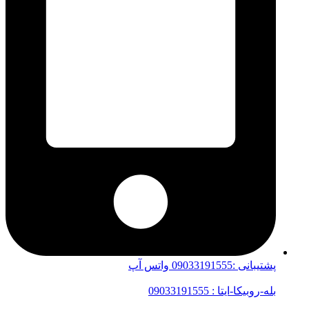
پشتیبانی :09033191555 واتس آپ
بله-روبیکا-ایتا : 09033191555