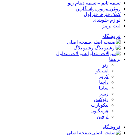
تسمه تایم – تسمه دینام رنو
روغن موتور -واسگازین
کمک فنرها-فنرلول
لوازم جلوبندی
لنت ترمز
فروشگاه
صفحه اصلی
آرشیو بلاگ
سوالات متداول
برندها
رنو
ایساکو
کروز
داچیا
سایپا
زیمر
رنوکس
نیکوپارت
هرینگتون
ارجین
فروشگاه
صفحه اصلی