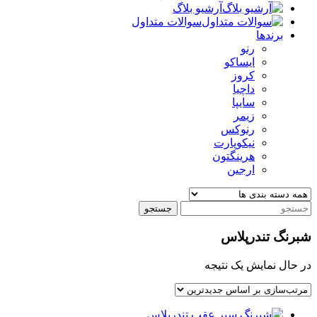
آرشیو بلاگ
سوالات متداول
برندها
رنو
ایساکو
کروز
داچیا
سایپا
زیمر
رنوکس
نیکوپارت
هرینگتون
ارجین
جستجو
شبرنگ تندرپلاس
در حال نمایش یک نتیجه