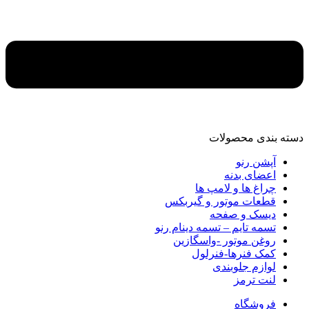
دسته‌ بندی محصولات
آپشن رنو
اعضای بدنه
چراغ ها و لامپ ها
قطعات موتور و گیربکس
دیسک و صفحه
تسمه تایم – تسمه دینام رنو
روغن موتور -واسگازین
کمک فنرها-فنرلول
لوازم جلوبندی
لنت ترمز
فروشگاه