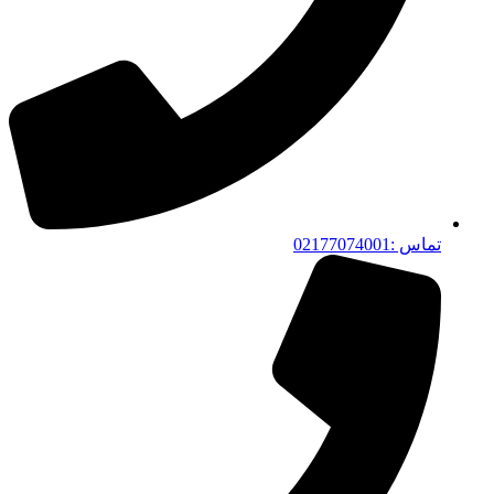
تماس :02177074001