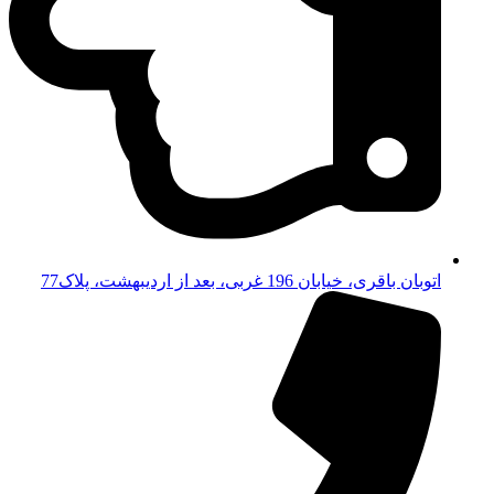
اتوبان باقری، خیابان 196 غربی، بعد از اردیبهشت، پلاک77