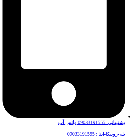
پشتیبانی :09033191555 واتس آپ
بله-روبیکا-ایتا : 09033191555