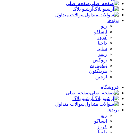
صفحه اصلی
آرشیو بلاگ
سوالات متداول
برندها
رنو
ایساکو
کروز
داچیا
سایپا
زیمر
رنوکس
نیکوپارت
هرینگتون
ارجین
فروشگاه
صفحه اصلی
آرشیو بلاگ
سوالات متداول
برندها
رنو
ایساکو
کروز
داچیا