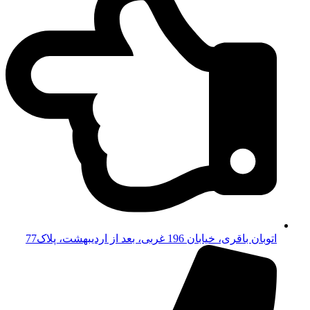
اتوبان باقری، خیابان 196 غربی، بعد از اردیبهشت، پلاک77