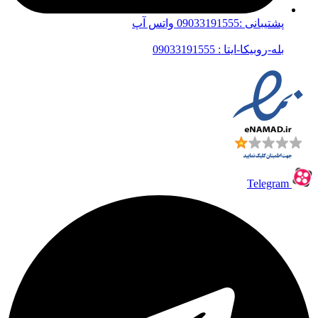
پشتیبانی :09033191555 واتس آپ
بله-روبیکا-ایتا : 09033191555
Telegram