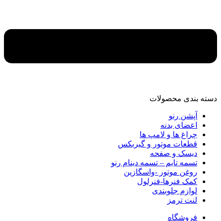
دسته‌ بندی محصولات
آپشن رنو
اعضای بدنه
چراغ ها و لامپ ها
قطعات موتور و گیربکس
دیسک و صفحه
تسمه تایم – تسمه دینام رنو
روغن موتور -واسگازین
کمک فنرها-فنرلول
لوازم جلوبندی
لنت ترمز
فروشگاه