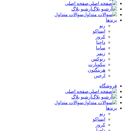
صفحه اصلی
آرشیو بلاگ
سوالات متداول
برندها
رنو
ایساکو
کروز
داچیا
سایپا
زیمر
رنوکس
نیکوپارت
هرینگتون
ارجین
فروشگاه
صفحه اصلی
آرشیو بلاگ
سوالات متداول
برندها
رنو
ایساکو
کروز
داچیا