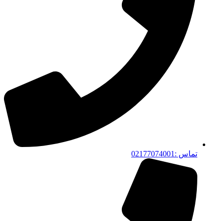
تماس :02177074001