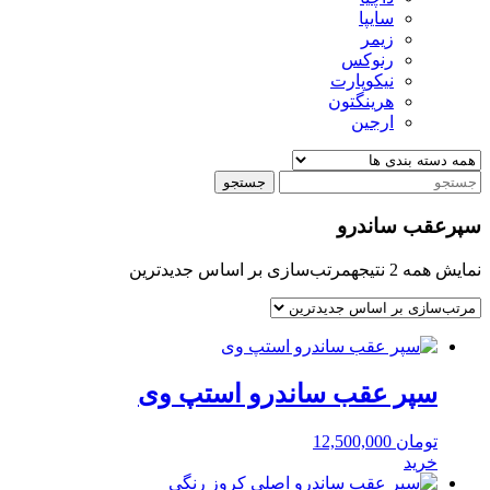
سایپا
زیمر
رنوکس
نیکوپارت
هرینگتون
ارجین
جستجو
سپرعقب ساندرو
نمایش همه 2 نتیجه
مرتب‌سازی بر اساس جدیدترین
سپر عقب ساندرو استپ وی
تومان
12,500,000
خرید