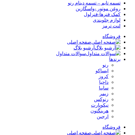
تسمه تایم – تسمه دینام رنو
روغن موتور -واسگازین
کمک فنرها-فنرلول
لوازم جلوبندی
لنت ترمز
فروشگاه
صفحه اصلی
آرشیو بلاگ
سوالات متداول
برندها
رنو
ایساکو
کروز
داچیا
سایپا
زیمر
رنوکس
نیکوپارت
هرینگتون
ارجین
فروشگاه
صفحه اصلی