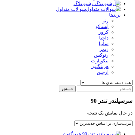
آرشیو بلاگ
سوالات متداول
برندها
رنو
ایساکو
کروز
داچیا
سایپا
زیمر
رنوکس
نیکوپارت
هرینگتون
ارجین
جستجو
سرسیلندر تندر 90
در حال نمایش یک نتیجه