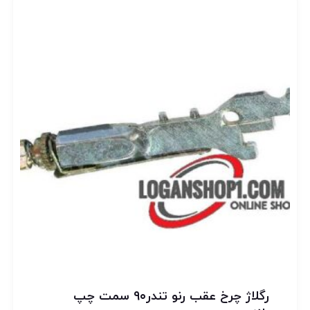
رگلاژ چرخ عقب رنو تندر۹۰ سمت چپ