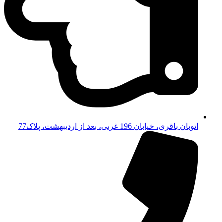
اتوبان باقری، خیابان 196 غربی، بعد از اردیبهشت، پلاک77