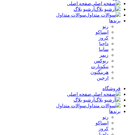
صفحه اصلی
آرشیو بلاگ
سوالات متداول
برندها
رنو
ایساکو
کروز
داچیا
سایپا
زیمر
رنوکس
نیکوپارت
هرینگتون
ارجین
فروشگاه
صفحه اصلی
آرشیو بلاگ
سوالات متداول
برندها
رنو
ایساکو
کروز
داچیا