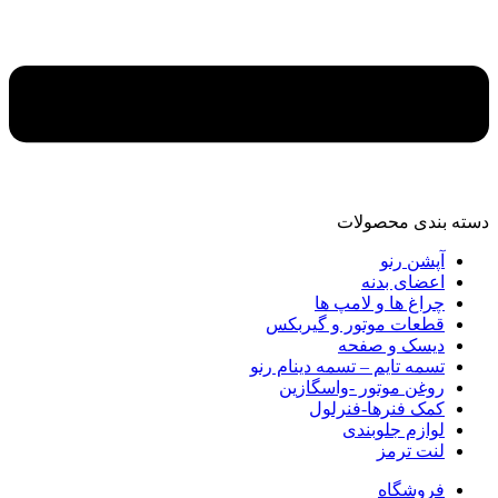
دسته‌ بندی محصولات
آپشن رنو
اعضای بدنه
چراغ ها و لامپ ها
قطعات موتور و گیربکس
دیسک و صفحه
تسمه تایم – تسمه دینام رنو
روغن موتور -واسگازین
کمک فنرها-فنرلول
لوازم جلوبندی
لنت ترمز
فروشگاه