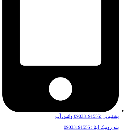
پشتیبانی :09033191555 واتس آپ
بله-روبیکا-ایتا : 09033191555