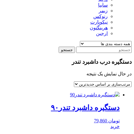
سایپا
زیمر
رنوکس
نیکوپارت
هرینگتون
ارجین
جستجو
دستگیره درب داشبرد تندر
در حال نمایش یک نتیجه
دستگیره داشبرد تندر۹۰
تومان
79,860
خرید