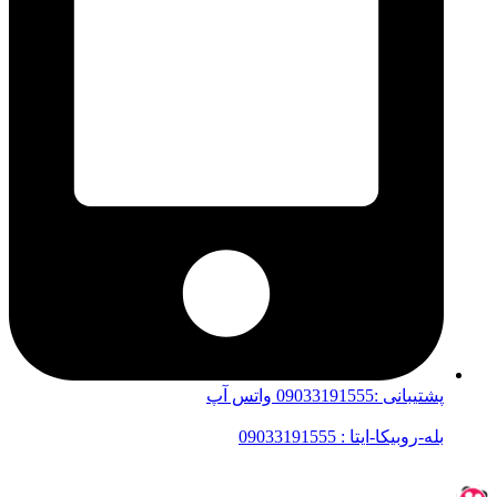
پشتیبانی :09033191555 واتس آپ
بله-روبیکا-ایتا : 09033191555