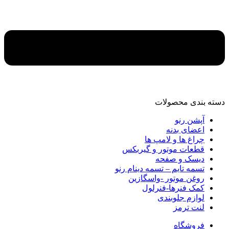
دسته‌ بندی محصولات
آپشن رنو
اعضای بدنه
چراغ ها و لامپ ها
قطعات موتور و گیربکس
دیسک و صفحه
تسمه تایم – تسمه دینام رنو
روغن موتور -واسگازین
کمک فنرها-فنرلول
لوازم جلوبندی
لنت ترمز
فروشگاه