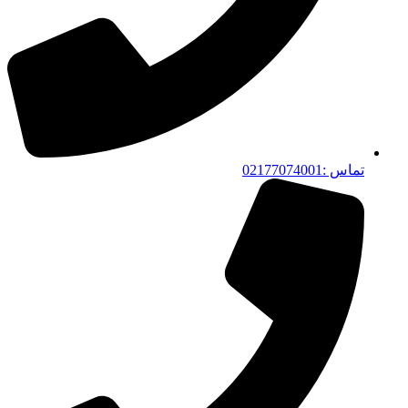
تماس :02177074001