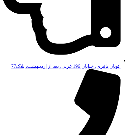
اتوبان باقری، خیابان 196 غربی، بعد از اردیبهشت، پلاک77