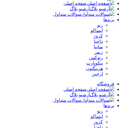
صفحه اصلی
آرشیو بلاگ
سوالات متداول
برندها
رنو
ایساکو
کروز
داچیا
سایپا
زیمر
رنوکس
نیکوپارت
هرینگتون
ارجین
فروشگاه
صفحه اصلی
آرشیو بلاگ
سوالات متداول
برندها
رنو
ایساکو
کروز
داچیا