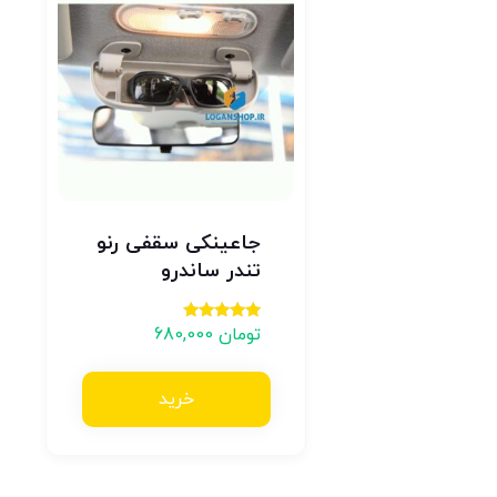
جاعینکی سقفی رنو
تندر ساندرو
تومان
680,000
امتیاز
5.00
از 5
خرید