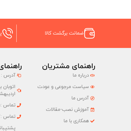
ضمانت برگشت کالا
پش
راهنمای مشتریان
راهنمای
درباره ما
آدرس :
سیاست مرجوعی و عودت
اردیبهشت
آدرس ما
تماس :02177074001
آموزش نصب-مقالات
تماس :02177074827
همکاری با ما
پشتیبانی :09033191555