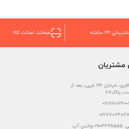
تیبانی 24 ساعته
ضمانت اصالت کالا
 مشتریان
اتوبان باقری، خیابان 196 غربی، بعد از
، پلاک77
 واتس آپ