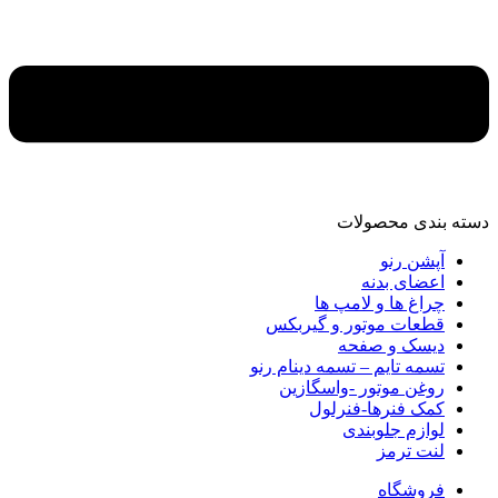
دسته‌ بندی محصولات
آپشن رنو
اعضای بدنه
چراغ ها و لامپ ها
قطعات موتور و گیربکس
دیسک و صفحه
تسمه تایم – تسمه دینام رنو
روغن موتور -واسگازین
کمک فنرها-فنرلول
لوازم جلوبندی
لنت ترمز
فروشگاه