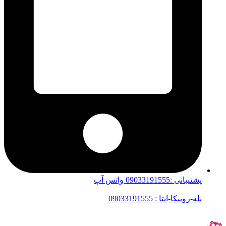
پشتیبانی :09033191555 واتس آپ
بله-روبیکا-ایتا : 09033191555