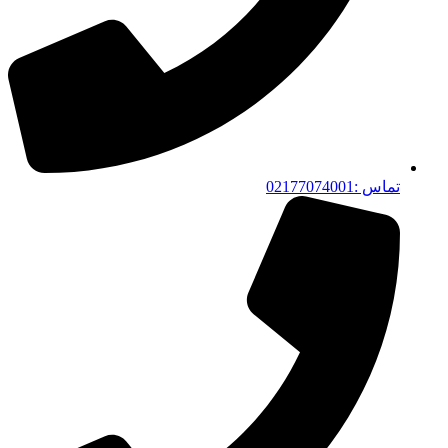
تماس :02177074001