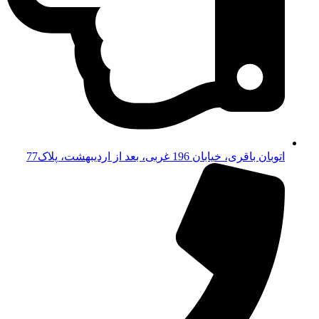
اتوبان باقری، خیابان 196 غربی، بعد از اردیبهشت، پلاک77