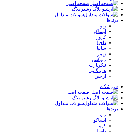
صفحه اصلی
آرشیو بلاگ
سوالات متداول
برندها
رنو
ایساکو
کروز
داچیا
سایپا
زیمر
رنوکس
نیکوپارت
هرینگتون
ارجین
فروشگاه
صفحه اصلی
آرشیو بلاگ
سوالات متداول
برندها
رنو
ایساکو
کروز
داچیا