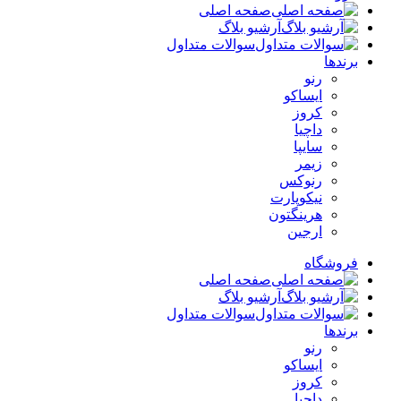
صفحه اصلی
آرشیو بلاگ
سوالات متداول
برندها
رنو
ایساکو
کروز
داچیا
سایپا
زیمر
رنوکس
نیکوپارت
هرینگتون
ارجین
فروشگاه
صفحه اصلی
آرشیو بلاگ
سوالات متداول
برندها
رنو
ایساکو
کروز
داچیا