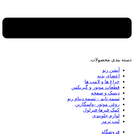
دسته‌ بندی محصولات
آپشن رنو
اعضای بدنه
چراغ ها و لامپ ها
قطعات موتور و گیربکس
دیسک و صفحه
تسمه تایم – تسمه دینام رنو
روغن موتور -واسگازین
کمک فنرها-فنرلول
لوازم جلوبندی
لنت ترمز
فروشگاه