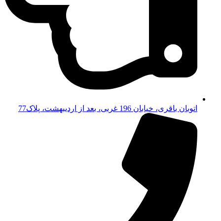
اتوبان باقری، خیابان 196 غربی، بعد از اردیبهشت، پلاک77