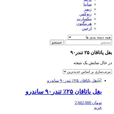
سایپا
زیمر
رنوکس
نیکوپارت
هرینگتون
ارجین
جستجو
بغل یاتاقان ۲۵ تندر۹۰
در حال نمایش یک نتیجه
بغل یاتاقان ۲۵٪ تندر۹۰ ساندرو
تومان
2,662,000
خرید