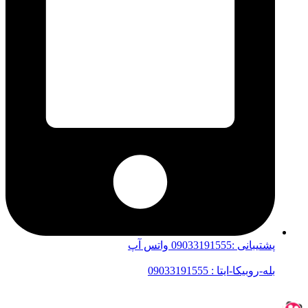
پشتیبانی :09033191555 واتس آپ
بله-روبیکا-ایتا : 09033191555