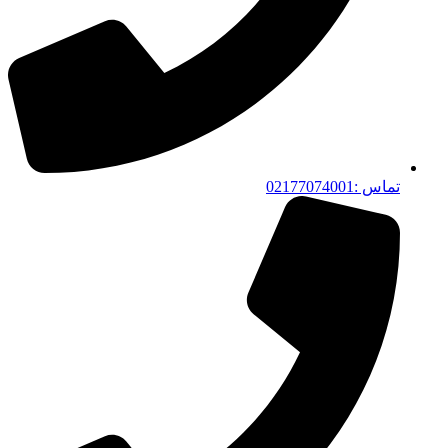
تماس :02177074001