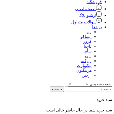
فروشگاه
صفحه اصلی
آرشیو بلاگ
سوالات متداول
برندها
رنو
ایساکو
کروز
داچیا
سایپا
زیمر
رنوکس
نیکوپارت
هرینگتون
ارجین
جستجو
سبد خرید
سبد خرید شما در حال حاضر خالی است.